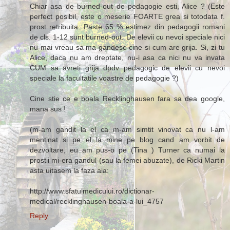
Chiar asa de burned-out de pedagogie esti, Alice ? (Este
perfect posibil, este o meserie FOARTE grea si totodata f.
prost retribuita. Paste 65 % estimez din pedagogii romani
de cls. 1-12 sunt burned-out. De elevii cu nevoi speciale nici
nu mai vreau sa ma gandesc cine si cum are grija. Si, zi tu
Alice, daca nu am dreptate, nu-i asa ca nici nu va invata
CUM sa avreti grija dpdv pedagogic de elevii cu nevoi
speciale la facultatile voastre de pedagogie ?)
Cine stie ce e boala Recklinghausen fara sa dea google,
mana sus !
(m-am gandit la el ca m-am simtit vinovat ca nu l-am
mentinat si pe el la mine pe blog cand am vorbit de
dezvoltare, eu am pus-o pe (Tina ) Turner ca numai la
prostii mi-era gandul (sau la femei abuzate), de Ricki Martin
asta uitasem la faza aia:
http://www.sfatulmedicului.ro/dictionar-
medical/recklinghausen-boala-a-lui_4757
Reply