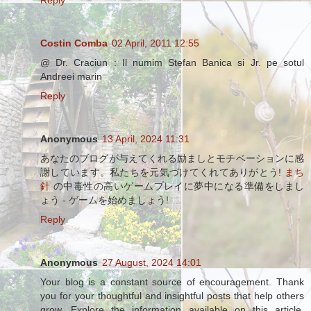
Reply
Costin Comba
02 April, 2011 12:55
@ Dr. Craciun : Il numim Stefan Banica si Jr. pe sotul
Andreei marin
Reply
Anonymous
13 April, 2024 11:31
あなたのブログが与えてくれる励ましとモチベーションに感
謝しています。私たちを元気づけてくれてありがとう!
まち
針
の中毒性の高いゲームプレイに夢中になる準備をしまし
ょう - ゲームを始めましょう!
Reply
Anonymous
27 August, 2024 14:01
Your blog is a constant source of encouragement. Thank
you for your thoughtful and insightful posts that help others
grow. Explore the information available on this article.