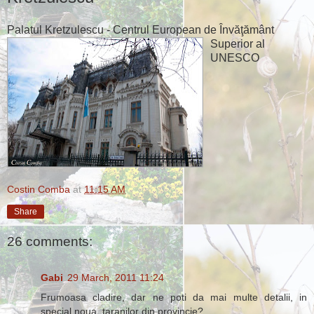
Palatul Kretzulescu -
Centrul European de Învăţământ
Superior al
UNESCO
Costin Comba
at
11:15 AM
Share
26 comments:
Gabi
29 March, 2011 11:24
Frumoasa cladire, dar ne poti da mai multe detalii, in
special noua, taranilor din provincie?