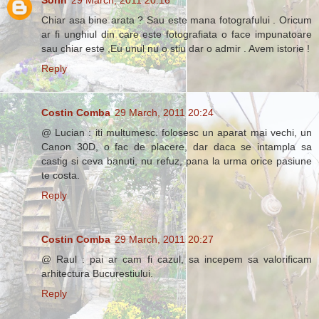
Sorin
29 March, 2011 20:16
Chiar asa bine arata ? Sau este mana fotografului . Oricum
ar fi unghiul din care este fotografiata o face impunatoare
sau chiar este ,Eu unul nu o stiu dar o admir . Avem istorie !
Reply
Costin Comba
29 March, 2011 20:24
@ Lucian : iti multumesc. folosesc un aparat mai vechi, un
Canon 30D, o fac de placere, dar daca se intampla sa
castig si ceva banuti, nu refuz, pana la urma orice pasiune
te costa.
Reply
Costin Comba
29 March, 2011 20:27
@ Raul : pai ar cam fi cazul, sa incepem sa valorificam
arhitectura Bucurestiului.
Reply