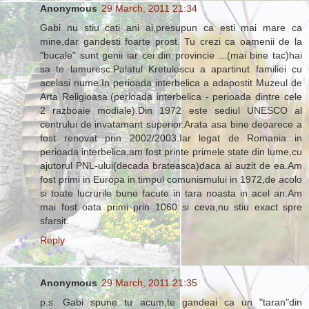
Anonymous
29 March, 2011 21:34
Gabi nu stiu cati ani ai,presupun ca esti mai mare ca
mine,dar gandesti foarte prost. Tu crezi ca oamenii de la
"bucale" sunt genii iar cei din provincie ...(mai bine tac)hai
sa te lamuresc.Palatul Kretulescu a apartinut familiei cu
acelasi nume.In perioada interbelica a adapostit Muzeul de
Arta Religioasa.(perioada interbelica - perioada dintre cele
2 razboaie modiale).Din 1972 este sediul UNESCO al
centrului de invatamant superior.Arata asa bine deoarece a
fost renovat prin 2002/2003.Iar legat de Romania in
perioada interbelica,am fost printe primele state din lume,cu
ajutorul PNL-ului(decada brateasca)daca ai auzit de ea.Am
fost primi in Europa in timpul comunismului in 1972,de acolo
si toate lucrurile bune facute in tara noasta in acel an.Am
mai fost oata primi prin 1060 si ceva,nu stiu exact spre
sfarsit.
Reply
Anonymous
29 March, 2011 21:35
p.s. Gabi spune tu acum,te gandeai ca un "taran"din