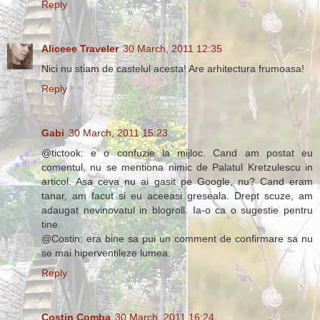
Reply
Aliceee Traveler
30 March, 2011 12:35
Nici nu stiam de castelul acesta! Are arhitectura frumoasa!
Reply
Gabi
30 March, 2011 15:23
@tictook: e o confuzie la mijloc. Cand am postat eu
comentul, nu se mentiona nimic de Palatul Kretzulescu in
articol. Asa ceva nu ai gasit pe Google, nu? Cand eram
tanar, am facut si eu aceeasi greseala. Drept scuze, am
adaugat nevinovatul in blogroll. Ia-o ca o sugestie pentru
tine.
@Costin: era bine sa pui un comment de confirmare sa nu
se mai hiperventileze lumea.
Reply
Costin Comba
30 March, 2011 16:24