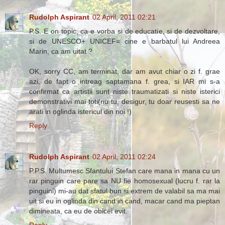
Rudolph Aspirant
02 April, 2011 02:21
P.S. E on topic, ca e vorba si de educatie, si de dezvoltare,
si de UNESCO+ UNICEF= cine e barbatul lui Andreea
Marin, ca am uitat ?
OK, sorry CC, am terminat, dar am avut chiar o zi f. grae
azi, de fapt o intreag saptamana f. grea, si IAR mi s-a
confirmat ca artistii sunt niste traumatizati si niste isterici
demonstrativi mai toti(nu tu, desigur, tu doar reusesti sa ne
arati in oglinda istericul din noi !)
Reply
Rudolph Aspirant
02 April, 2011 02:24
P.P.S. Multumesc Sfantului Stefan care mana in mana cu un
rar pinguin care pare sa NU fie homosexual (lucru f. rar la
pinguini) mi-au dat sfatul bun si extrem de valabil sa ma mai
uit si eu in oglinda din cand in cand, macar cand ma pieptan
dimineata, ca eu de obicei evit.