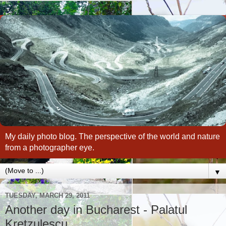
My daily photo blog. The perspective of the world and nature
from a photographer eye.
▼
TUESDAY, MARCH 29, 2011
Another day in Bucharest - Palatul
Kretzulescu