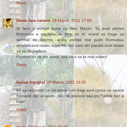
Reply
Dama fara camelii
29 March, 2011 17:09
Ai face o echipa buna cu Alex Mazilu. Tu arati partea
frumoasa a capitalei, in timp ce el, vrand sa traga un
semnal de alarma, arata partea mai putin frumoasa,
imortalizand cladiri superbe, dar care din pacate sunt lasate
sa se degradeze.
Frumos tot ce am vazut, asa ca o sa te mai vizitez!
Reply
lucian fotograf
29 March, 2011 19:35
tre sa recunosc ca imi place cum tragi sunt curios ce aparat
folosesti dar..ai talent...faci de placere sau pro?!adikk faci si
bani!
Reply