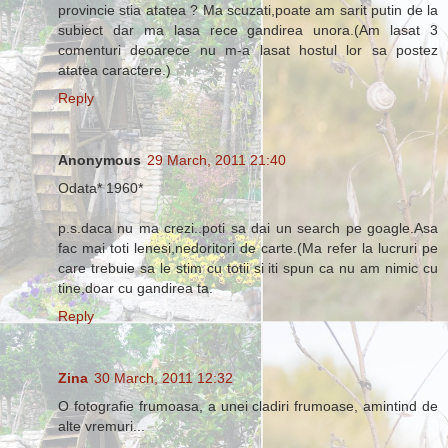
provincie stia atatea ? Ma scuzati,poate am sarit putin de la
subiect dar ma lasa rece gandirea unora.(Am lasat 3
comenturi deoarece nu m-a lasat hostul lor sa postez
atatea caractere.)
Reply
Anonymous
29 March, 2011 21:40
Odata* 1960*
p.s.daca nu ma crezi..poti sa dai un search pe goagle.Asa
fac mai toti lenesi,nedoritori de carte.(Ma refer la lucruri pe
care trebuie sa le stim cu totii si iti spun ca nu am nimic cu
tine,doar cu gandirea ta.
Reply
Zina
30 March, 2011 12:32
O fotografie frumoasa, a unei cladiri frumoase, amintind de
alte vremuri...