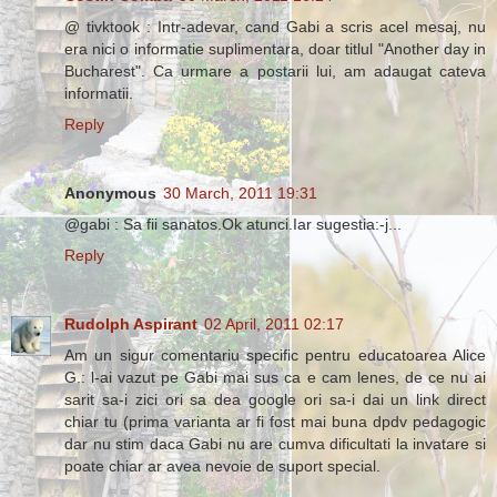
@ tivktook : Intr-adevar, cand Gabi a scris acel mesaj, nu
era nici o informatie suplimentara, doar titlul "Another day in
Bucharest". Ca urmare a postarii lui, am adaugat cateva
informatii.
Reply
Anonymous
30 March, 2011 19:31
@gabi : Sa fii sanatos.Ok atunci.Iar sugestia:-j...
Reply
Rudolph Aspirant
02 April, 2011 02:17
Am un sigur comentariu specific pentru educatoarea Alice
G.: l-ai vazut pe Gabi mai sus ca e cam lenes, de ce nu ai
sarit sa-i zici ori sa dea google ori sa-i dai un link direct
chiar tu (prima varianta ar fi fost mai buna dpdv pedagogic
dar nu stim daca Gabi nu are cumva dificultati la invatare si
poate chiar ar avea nevoie de suport special.